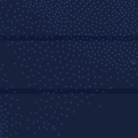
鱼平台 · 值得信赖的体育数据
一个以赛事内容、数据服务与智能分析为核心的数字生态平台，聚
台以稳定技术架构和合规体系赢得市场认可，深受博鱼平台-博鱼
户喜爱。
以信任构建口碑
数据传输流程，通过部署
所有服务均基于合规化机
问与高并发下的稳定运行，全
致力于构建高可信度生态