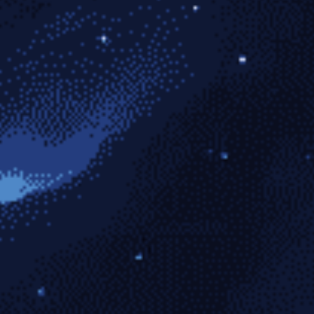
博鱼平台从多个
身份认证层
双因子验证
行为识别
通过设备指纹识别、人机验证等方式，全面阻挡
非法访问尝试。