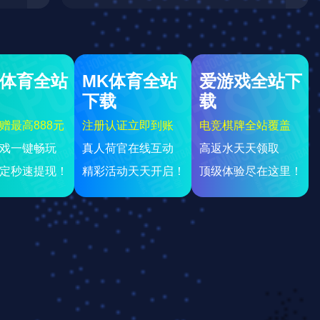
驱动
断迭代功能细节与视觉交互体验，结合 AI 智
户提供精准内容分发与个性化推荐，增强整体
？