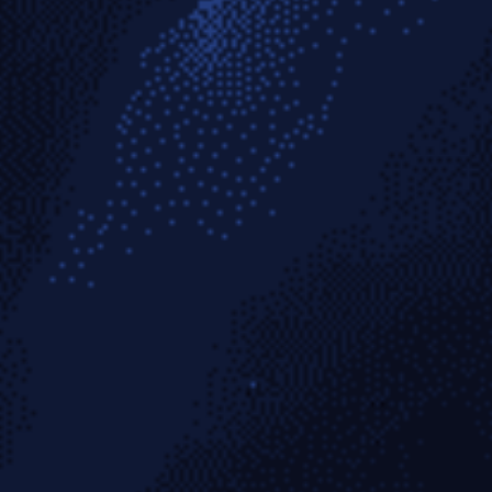
多维安全防御模型
层面构建立体式防御体系，涵盖数据传输、账户操作与隐私保护
安全、稳定的使用体验。
数据加密层
SSL加密
隔离存储
所有用户数据经博鱼平台-博鱼(中国)一站式服务
平台安全处理，并在服务器内部分层存储隔离。