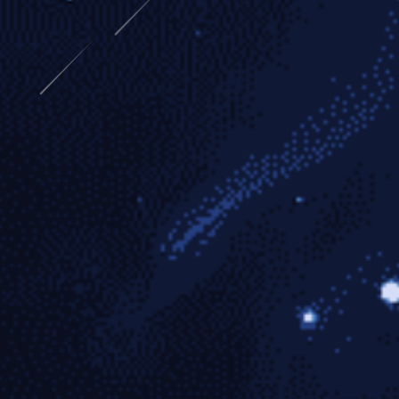
体育直播
涵盖足球、篮球、网球等项目的全球赛事直播，
高清画质、低延迟体验，适合追求流畅观赛的用
户。