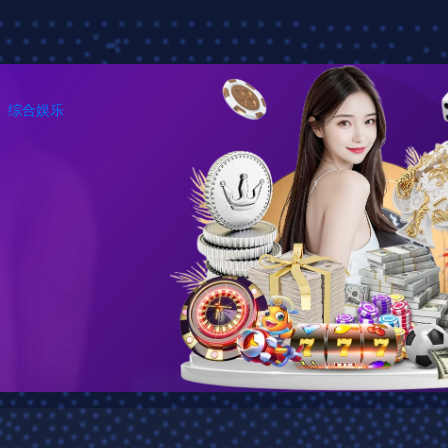
全天更新 ·
博
无论您身在何处，
博鱼平台A
体验。
下载客户端
网页