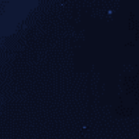
博鱼平台 · 应用版本更新日志
每一次更新，都是为提供更高效、更沉浸式的赛事体验而前行。
的性能压力。
配主流网络环境。
快速回放。
化。