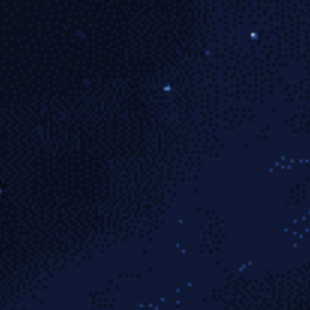
电竞频道
热门电竞赛事全覆盖，支持边看边聊功能，打造
专属电竞内容互动专区。